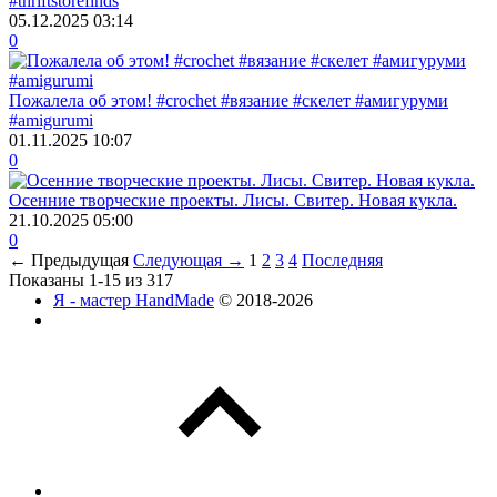
#thriftstorefinds
05.12.2025
03:14
0
Пожалела об этом! #crochet #вязание #скелет #амигуруми
#amigurumi
01.11.2025
10:07
0
Осенние творческие проекты. Лисы. Свитер. Новая кукла.
21.10.2025
05:00
0
← Предыдущая
Следующая →
1
2
3
4
Последняя
Показаны 1-15 из 317
Я - мастер HandMade
© 2018-2026