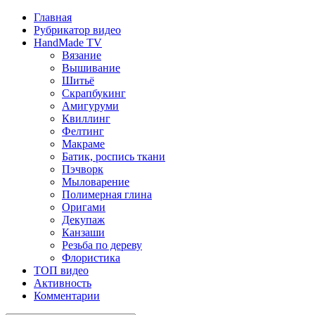
Главная
Рубрикатор видео
HandMade TV
Вязание
Вышивание
Шитьё
Скрапбукинг
Амигуруми
Квиллинг
Фелтинг
Макраме
Батик, роспись ткани
Пэчворк
Мыловарение
Полимерная глина
Оригами
Декупаж
Канзаши
Резьба по дереву
Флористика
ТОП видео
Активность
Комментарии