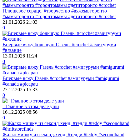
Плюшевое сердце. #творчество #вяжемвторонто
#мамыторонто #торонтомамы #детиторонто #crochet
21.01.2026
21:03
0
Впервые вяжу большую Газель. #crochet #амигуруми
#вязание
13.01.2026
11:24
0
Впервые вяжу Газель #crochet #амигуруми #amigurumi
#canada #picapau
27.12.2025
15:33
0
" Главное в этом деле уши
16.12.2025
08:56
0
Жалко мишку из секонд-хенд. #тедди #teddy #secondhand