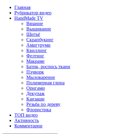
Главная
Рубрикатор видео
HandMade TV
Вязание
Вышивание
Шитьё
Скрапбукинг
Амигуруми
Квиллинг
Фелтинг
Макраме
Батик, роспись ткани
Пэчворк
Мыловарение
Полимерная глина
Оригами
Декупаж
Канзаши
Резьба по дереву
Флористика
ТОП видео
Активность
Комментарии