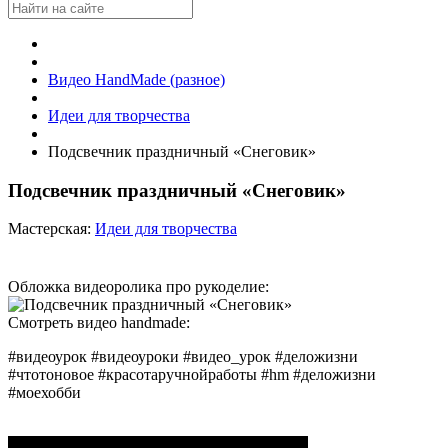
Видео HandMade (разное)
Идеи для творчества
Подсвечник праздничный «Снеговик»
Подсвечник праздничный «Снеговик»
Мастерская:
Идеи для творчества
Обложка видеоролика про рукоделие:
Смотреть видео handmade:
#видеоурок #видеоуроки #видео_урок #деложизни
#чтотоновое #красотаручнойработы #hm #деложизни
#моехобби