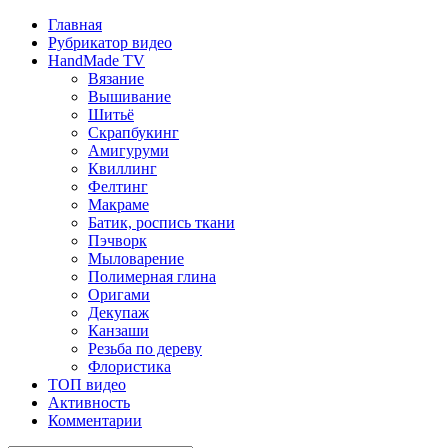
Главная
Рубрикатор видео
HandMade TV
Вязание
Вышивание
Шитьё
Скрапбукинг
Амигуруми
Квиллинг
Фелтинг
Макраме
Батик, роспись ткани
Пэчворк
Мыловарение
Полимерная глина
Оригами
Декупаж
Канзаши
Резьба по дереву
Флористика
ТОП видео
Активность
Комментарии