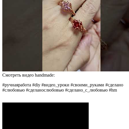
Смотреть видео handmade:
#ручнаяработа #diy #видео_уроки #своими_руками #сделано
#слюбовью #сделанослюбовью #сделано_с_любовью #hm