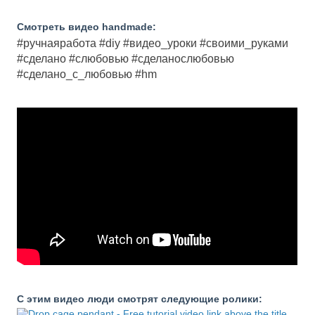
Смотреть видео handmade:
#ручнаяработа #diy #видео_уроки #своими_руками
#сделано #слюбовью #сделанослюбовью
#сделано_с_любовью #hm
С этим видео люди смотрят следующие ролики: