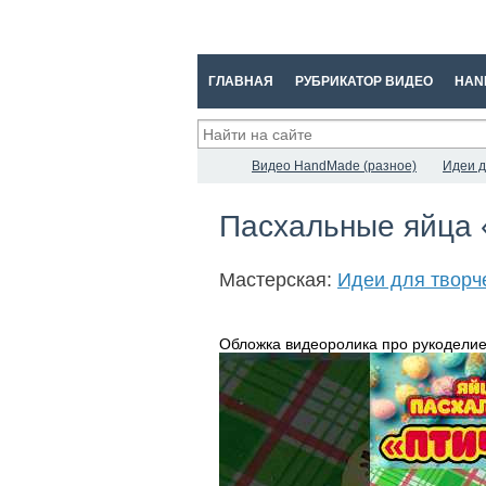
ГЛАВНАЯ
РУБРИКАТОР ВИДЕО
HAN
Видео HandMade (разное)
Идеи д
Пасхальные яйца 
Мастерская:
Идеи для творч
Обложка видеоролика про рукоделие