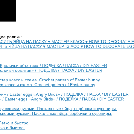
ие ролики:
РАСИТЬ ЯЙЦА НА ПАСХУ ♥ МАСТЕР-КЛАСС ♥ HOW TO DECORATE E
роличьи объятия» / ПОДЕЛКА / ПАСХА / DIY EASTER
асс и схема. Crochet pattern of Easter bunny
/ Easter eggs «Angry Birds» / ПОДЕЛКА / ПАСХА / DIY EASTER
 своими руками. Пасхальные яйца, вербочки и сувениры.
ко и быстро.