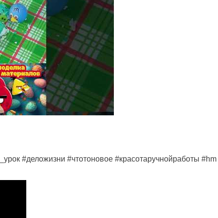
_урок #деложизни #чтотоновое #красотаручнойработы #hm