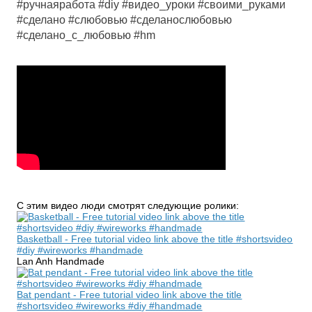
#ручнаяработа #diy #видео_уроки #своими_руками
#сделано #слюбовью #сделанослюбовью
#сделано_с_любовью #hm
С этим видео люди смотрят следующие ролики:
Basketball - Free tutorial video link above the title #shortsvideo
#diy #wireworks #handmade
Lan Anh Handmade
Bat pendant - Free tutorial video link above the title
#shortsvideo #wireworks #diy #handmade