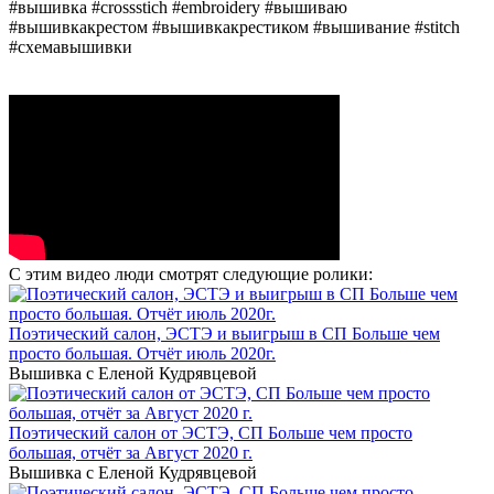
#вышивка #crossstich #embroidery #вышиваю
#вышивкакрестом #вышивкакрестиком #вышивание #stitch
#схемавышивки
С этим видео люди смотрят следующие ролики:
Поэтический салон, ЭСТЭ и выигрыш в СП Больше чем
просто большая. Отчёт июль 2020г.
Вышивка с Еленой Кудрявцевой
Поэтический салон от ЭСТЭ, СП Больше чем просто
большая, отчёт за Август 2020 г.
Вышивка с Еленой Кудрявцевой