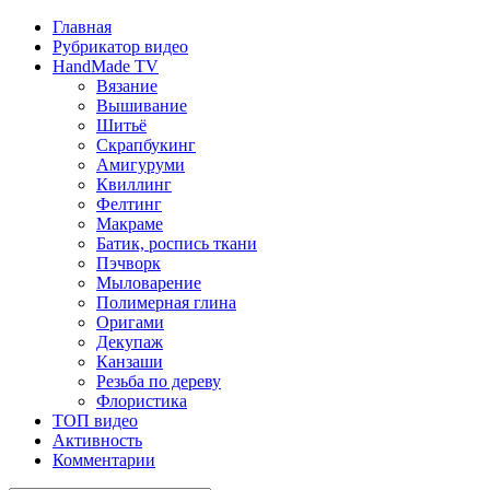
Главная
Рубрикатор видео
HandMade TV
Вязание
Вышивание
Шитьё
Скрапбукинг
Амигуруми
Квиллинг
Фелтинг
Макраме
Батик, роспись ткани
Пэчворк
Мыловарение
Полимерная глина
Оригами
Декупаж
Канзаши
Резьба по дереву
Флористика
ТОП видео
Активность
Комментарии