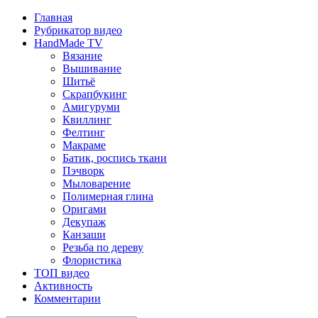
Главная
Рубрикатор видео
HandMade TV
Вязание
Вышивание
Шитьё
Скрапбукинг
Амигуруми
Квиллинг
Фелтинг
Макраме
Батик, роспись ткани
Пэчворк
Мыловарение
Полимерная глина
Оригами
Декупаж
Канзаши
Резьба по дереву
Флористика
ТОП видео
Активность
Комментарии