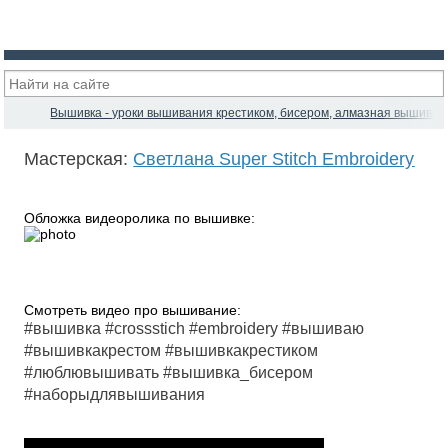
Вышивка - уроки вышивания крестиком, бисером, алмазная вышивка
Мастерская:
Светлана Super Stitch Embroidery
Обложка видеоролика по вышивке:
Смотреть видео про вышивание:
#вышивка #crossstich #embroidery #вышиваю
#вышивкакрестом #вышивкакрестиком
#люблювышивать #вышивка_бисером
#наборыдлявышивания